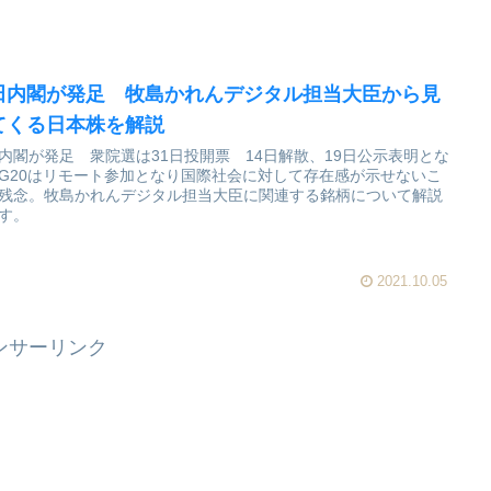
田内閣が発足 牧島かれんデジタル担当大臣から見
てくる日本株を解説
内閣が発足 衆院選は31日投開票 14日解散、19日公示表明とな
G20はリモート参加となり国際社会に対して存在感が示せないこ
残念。牧島かれんデジタル担当大臣に関連する銘柄について解説
す。
2021.10.05
ンサーリンク