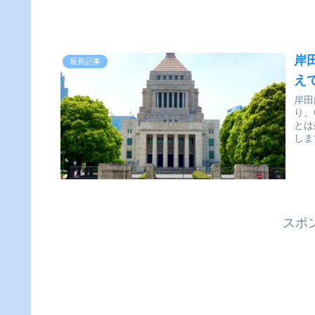
岸
最新記事
え
岸田
り、
とは
しま
スポ