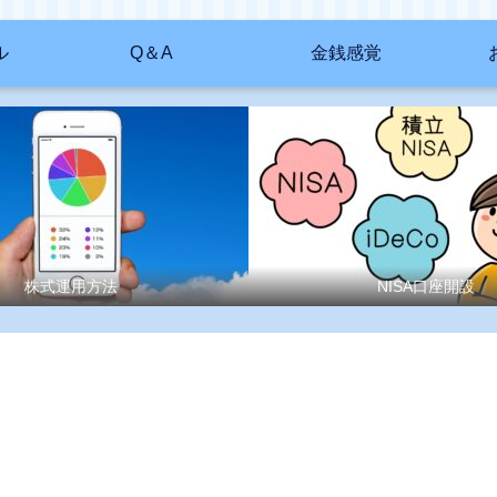
ル
Q＆A
金銭感覚
株式運用方法
NISA口座開設