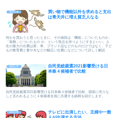
買い物で機能以外を求めると支出
最新記事
は青天井に増え貧乏人なる
何かを買おうと思ったときに、その値段は「機能」についたものか、
「装飾」についたもの か、という視点を持つようにするといい。人
生の最大の出費は家、車、ブランド品などのものだけではなく、子ど
もの教育費と妻や夫などの幅広い出費になどについて詳しく解説
自民党総裁選2021影響受ける日
最新記事
本株４候補者で比較
自民党総裁選2021影響受ける日本株４候補者で比較、国策に売りな
しと言われるように４候補者全員に共通する銘柄を紹介します。
テレビに出演したい、主婦や一般
最新記事
人が出演する方法