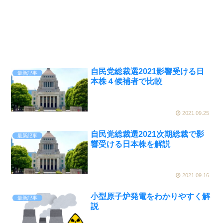
自民党総裁選2021影響受ける日
最新記事
本株４候補者で比較
2021.09.25
自民党総裁選2021次期総裁で影
最新記事
響受ける日本株を解説
2021.09.16
小型原子炉発電をわかりやすく解
最新記事
説