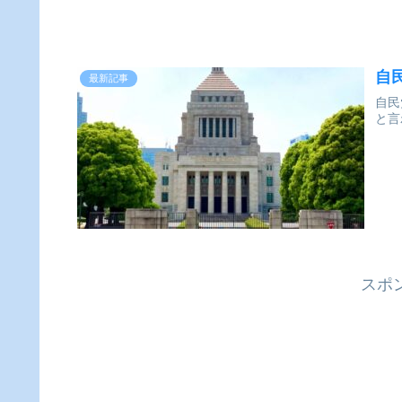
自
最新記事
自民
と言
スポ