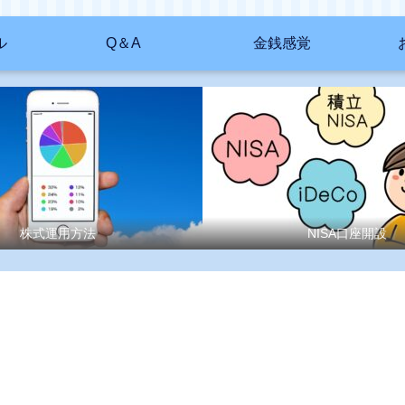
ル
Q＆A
金銭感覚
株式運用方法
NISA口座開設