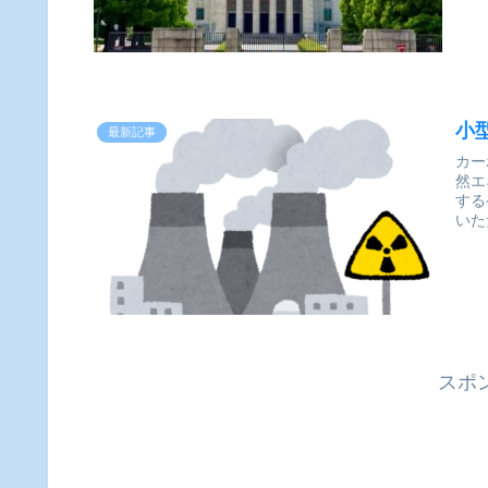
小
最新記事
カー
然エ
する
いた
スポ