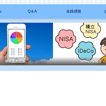
ル
Q＆A
金銭感覚
株式運用方法
NISA口座開設