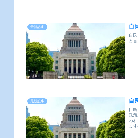
自
最新記事
自民
と言
自
最新記事
自民
政策
われ
ます